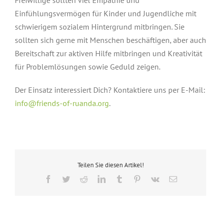
Freiwillige sollten viel Empathie und
Einfühlungsvermögen für Kinder und Jugendliche mit
schwierigem sozialem Hintergrund mitbringen. Sie
sollten sich gerne mit Menschen beschäftigen, aber auch
Bereitschaft zur aktiven Hilfe mitbringen und Kreativität
für Problemlösungen sowie Geduld zeigen.
Der Einsatz interessiert Dich? Kontaktiere uns per E-Mail:
info@friends-of-ruanda.org
.
Teilen Sie diesen Artikel!
Facebook
Twitter
Reddit
LinkedIn
Tumblr
Pinterest
Vk
E-
Mail