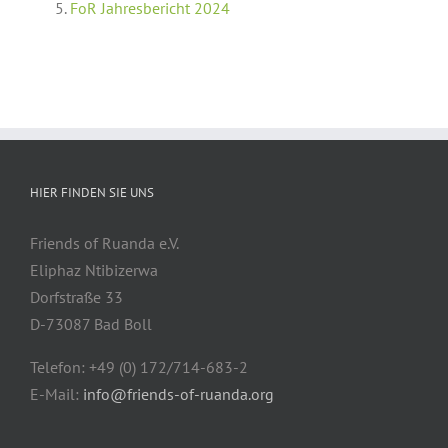
FoR Jahresbericht 2024
HIER FINDEN SIE UNS
Friends of Ruanda e.V.
Eliphaz Ntibizerwa
Dorfstraße 33
D-73087 Bad Boll
Telefon: +49 (0) 172/714-683-2
E-Mail:
info@friends-of-ruanda.org