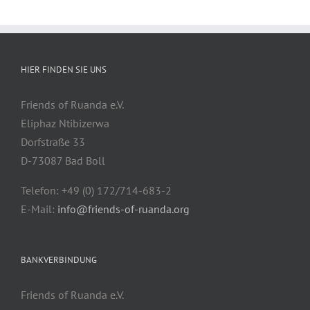
HIER FINDEN SIE UNS
Friends of Ruanda e.V.
Eliphaz Ntibizerwa
Dorfstraße 33
D-73087 Bad Boll
Telefon: +49 (0) 172/714-683-2
E-Mail:
info@friends-of-ruanda.org
BANKVERBINDUNG
Friends of Ruanda e.V.