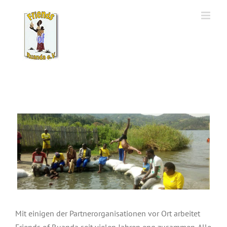
Zum
Inhalt
springen
Mit einigen der Partnerorganisationen vor Ort arbeitet
Friends of Ruanda seit vielen Jahren eng zusammen. Alle