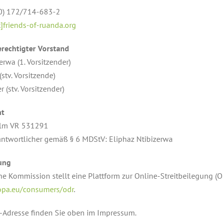
(0) 172/714-683-2
t]friends-of-ruanda.org
rechtigter Vorstand
erwa (1. Vorsitzender)
(stv. Vorsitzende)
 (stv. Vorsitzender)
ht
Ulm VR 531291
rantwortlicher gemäß § 6 MDStV: Eliphaz Ntibizerwa
tung
e Kommission stellt eine Plattform zur Online-Streitbeilegung (OS
ropa.eu/consumers/odr
.
-Adresse finden Sie oben im Impressum.