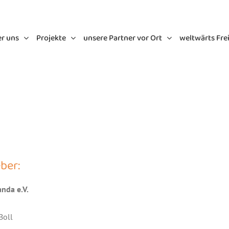
r uns
Projekte
unsere Partner vor Ort
weltwärts Fre
ber:
anda e.V.
Boll