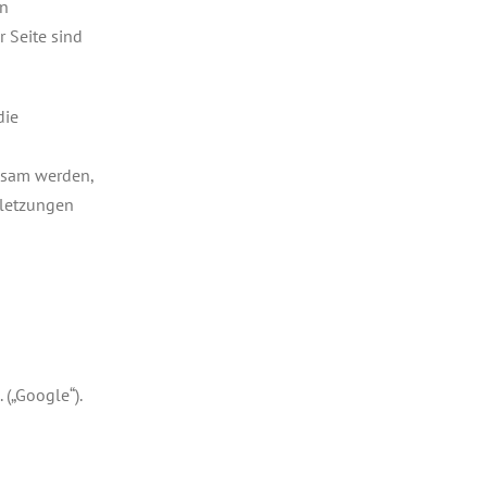
en
 Seite sind
die
ksam werden,
rletzungen
(„Google“).