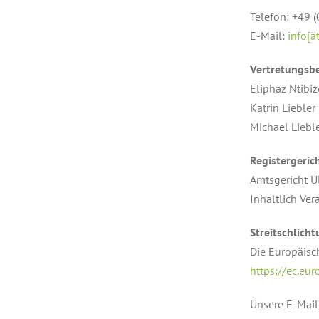
Telefon: +49 
E-Mail:
info[ä
Vertretungsbe
Eliphaz Ntibiz
Katrin Liebler 
Michael Liebler
Registergeric
Amtsgericht 
Inhaltlich Ve
Streitschlich
Die Europäisch
https://ec.eu
Unsere E-Mail