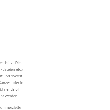
eschützt. Dies
kdateien etc.)
elt und soweit
 Ganzes oder in
(„Friends of
nnt werden.
 kommerzielle