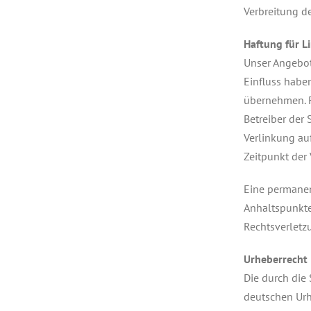
Verbreitung de
Haftung für L
Unser Angebot 
Einfluss habe
übernehmen. Fü
Betreiber der 
Verlinkung au
Zeitpunkt der 
Eine permanent
Anhaltspunkte
Rechtsverletz
Urheberrecht
Die durch die 
deutschen Urhe