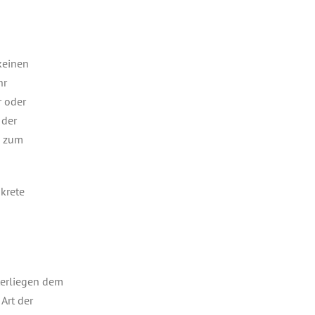
keinen
hr
r oder
 der
n zum
nkrete
nterliegen dem
Art der