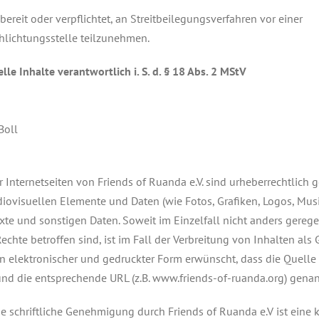
 bereit oder verpflichtet, an Streitbeilegungsverfahren vor einer
hlichtungsstelle teilzunehmen.
lle Inhalte verantwortlich i. S. d. § 18 Abs. 2 MStV
Boll
r Internetseiten von Friends of Ruanda e.V. sind urheberrechtlich g
udiovisuellen Elemente und Daten (wie Fotos, Grafiken, Logos, Musi
exte und sonstigen Daten. Soweit im Einzelfall nicht anders gereg
echte betroffen sind, ist im Fall der Verbreitung von Inhalten als
n elektronischer und gedruckter Form erwünscht, dass die Quelle 
und die entsprechende URL (z.B. www.friends-of-ruanda.org) gena
e schriftliche Genehmigung durch Friends of Ruanda e.V ist eine