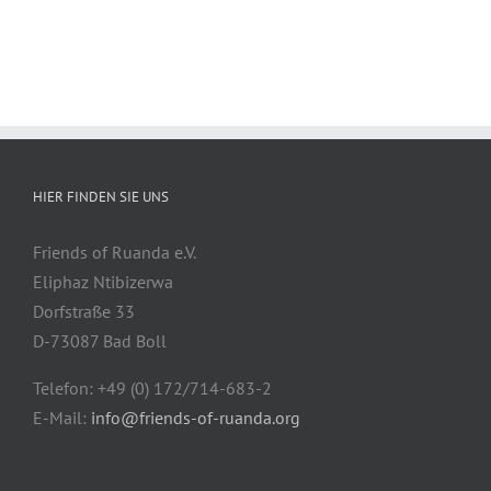
HIER FINDEN SIE UNS
Friends of Ruanda e.V.
Eliphaz Ntibizerwa
Dorfstraße 33
D-73087 Bad Boll
Telefon: +49 (0) 172/714-683-2
E-Mail:
info@friends-of-ruanda.org