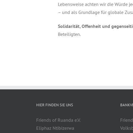
Lebensweise achten wir die Würde jed
– und als Grundlage für globale Zu
Solidarität, Offenheit und gegenseit
Beteiligten.
HIER FINDEN SIE UNS
BANKV
Friends of Ruanda e.V.
Friend
Eliphaz Ntibizerwa
Volks