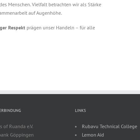
es Menschen. Vielfalt betrachten wir als Stärke
sammenarbeit auf Augenhöhe.
iger Respekt
prägen unser Handeln – für alle
ERBINDUNG
LINKS
s of Ruanda e.V.
Rubavu Technical College
bank Göppingen
Lemon Aid