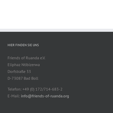
HIER FINDEN SIE UNS
Friends of Ruanda e.V.
Eliphaz Ntibizerwa
Dorfstraße 33
D-73087 Bad Boll
Telefon: +49 (0) 172/714-683-2
E-Mail:
info@friends-of-ruanda.org